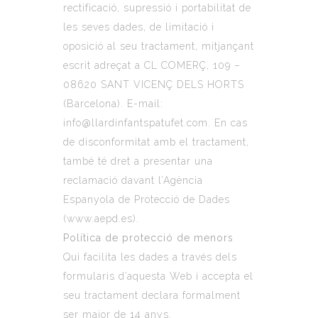
rectificació, supressió i portabilitat de
les seves dades, de limitació i
oposició al seu tractament, mitjançant
escrit adreçat a CL COMERÇ, 109 –
08620 SANT VICENÇ DELS HORTS
(Barcelona). E-mail:
info@llardinfantspatufet.com. En cas
de disconformitat amb el tractament,
també té dret a presentar una
reclamació davant l’Agència
Espanyola de Protecció de Dades
(
www.aepd.es
).
Política de protecció de menors
Qui facilita les dades a través dels
formularis d’aquesta Web i accepta el
seu tractament declara formalment
ser major de 14 anys.