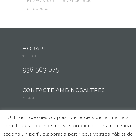
RESPONSABLE la cancel·lació
d’aquestes.
HORARI
7H - 18H
936 563 075
CONTACTE AMB NOSALTRES
E-MAIL
info@llardinfantspatufet.com
Utilitzem cookies pròpies i de tercers per a finalitats
POLÍTICA DE PRIVACITAT
analítiques i per mostrar-vos publicitat personalitzada
segons un perfil elaborat a partir dels vostres hàbits de
AVÍS LEGAL